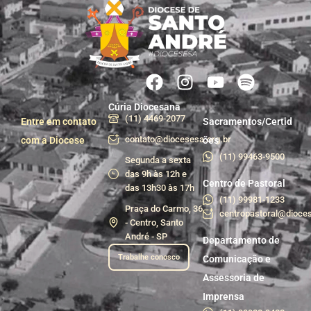
Cúria Diocesana
(11) 4469-2077
Entre em contato
Sacramentos/Certid
contato@diocesesa.org.br
com a Diocese
ões
(11) 99463-9500
Segunda a sexta
das 9h às 12h e
Centro de Pastoral
das 13h30 às 17h
(11) 99981-1233
Praça do Carmo, 36
centropastoral@dioces
- Centro, Santo
André - SP
Departamento de
Trabalhe conosco
Comunicação e
Assessoria de
Imprensa