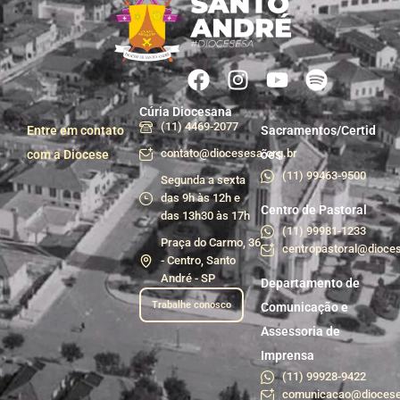
Cúria Diocesana
(11) 4469-2077
Entre em contato
Sacramentos/Certid
contato@diocesesa.org.br
com a Diocese
ões
(11) 99463-9500
Segunda a sexta
das 9h às 12h e
Centro de Pastoral
das 13h30 às 17h
(11) 99981-1233
Praça do Carmo, 36
centropastoral@dioces
- Centro, Santo
André - SP
Departamento de
Trabalhe conosco
Comunicação e
Assessoria de
Imprensa
(11) 99928-9422
comunicacao@diocese