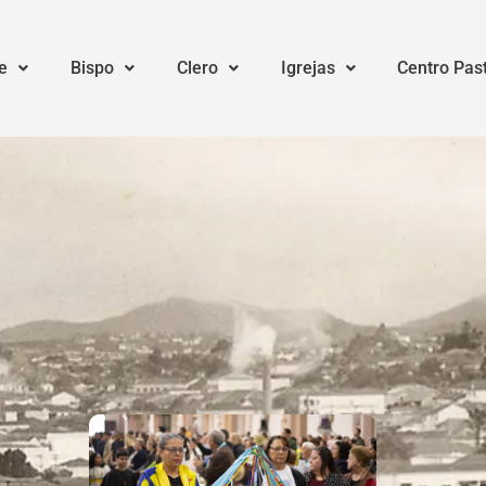
e
Bispo
Clero
Igrejas
Centro Pas