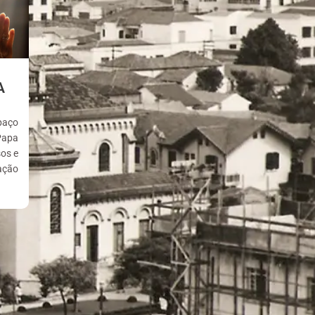
A
paço
Papa
os e
ação