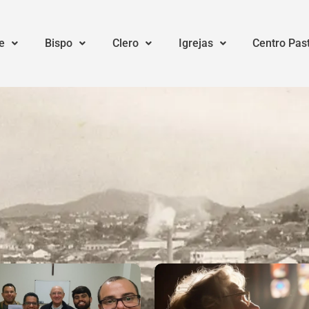
e
Bispo
Clero
Igrejas
Centro Pas