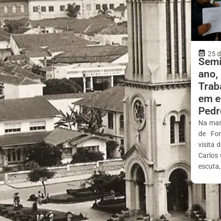
25 d
Semi
ano,
Trab
em e
Pedr
Na man
de For
visita 
Carlos 
escuta