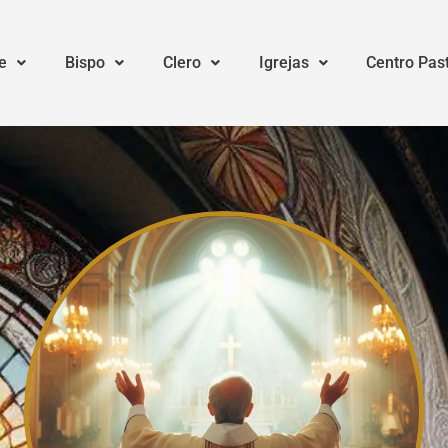
e
Bispo
Clero
Igrejas
Centro Pas