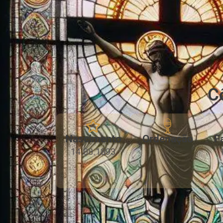
C
Nascimento
Ordenação
F
14.08.1893