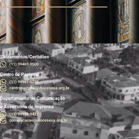
Sacramentos/Certidões
(11) 99463-9500
Centro de Pastoral
br
(11) 99981-1233
centropastoral@diocesesa.org.br
Departamento de Comunicação
e Assessoria de Imprensa
(11) 99928-9422
comunicacao@diocesesa.org.br