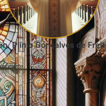
ôn. Plínio Gonçalves de Freit
alecimento
19.01.1979