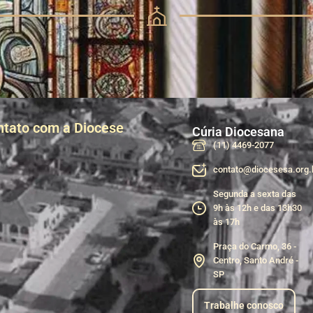
ntato com a Diocese
Cúria Diocesana
(11) 4469-2077
contato@diocesesa.org.
Segunda a sexta das
9h às 12h e das 13h30
às 17h
Praça do Carmo, 36 -
Centro, Santo André -
SP
Trabalhe conosco