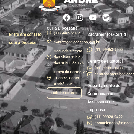
Cúria Diocesana
(11) 4469-2077
Entre em contato
Sacramentos/Certid
contato@diocesesa.org.br
com a Diocese
ões
(11) 99463-9500
Segunda a sexta
das 9h às 12h e
Centro de Pastoral
das 13h30 às 17h
(11) 99981-1233
Praça do Carmo, 36
centropastoral@dioces
- Centro, Santo
André - SP
Departamento de
Trabalhe conosco
Comunicação e
Assessoria de
Imprensa
(11) 99928-9422
comunicacao@diocese