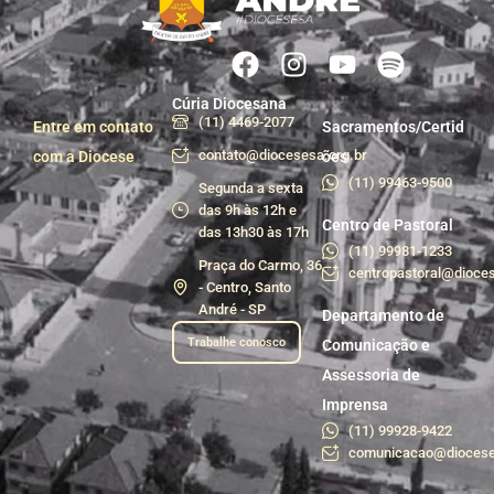
Cúria Diocesana
(11) 4469-2077
Entre em contato
Sacramentos/Certid
contato@diocesesa.org.br
com a Diocese
ões
(11) 99463-9500
Segunda a sexta
das 9h às 12h e
Centro de Pastoral
das 13h30 às 17h
(11) 99981-1233
Praça do Carmo, 36
centropastoral@dioces
- Centro, Santo
André - SP
Departamento de
Trabalhe conosco
Comunicação e
Assessoria de
Imprensa
(11) 99928-9422
comunicacao@diocese