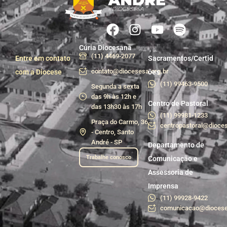
Cúria Diocesana
(11) 4469-2077
Entre em contato
Sacramentos/Certid
contato@diocesesa.org.br
com a Diocese
ões
(11) 99463-9500
Segunda a sexta
das 9h às 12h e
Centro de Pastoral
das 13h30 às 17h
(11) 99981-1233
Praça do Carmo, 36
centropastoral@dioces
- Centro, Santo
André - SP
Departamento de
Trabalhe conosco
Comunicação e
Assessoria de
Imprensa
(11) 99928-9422
comunicacao@diocese