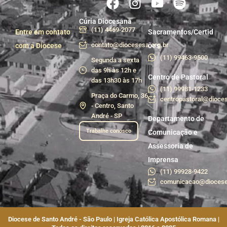
Cúria Diocesana
(11) 4469-2077
Entre em contato
Sacramentos/Certid
contato@diocesesa.org.br
com a Diocese
ões
(11) 99463-9500
Segunda a sexta
das 9h às 12h e
Centro de Pastoral
das 13h30 às 17h
(11) 99981-1233
Praça do Carmo, 36
centropastoral@dioces
- Centro, Santo
André - SP
Departamento de
Trabalhe conosco
Comunicação e
Assessoria de
Imprensa
(11) 99928-9422
comunicacao@diocese
Diocese de Santo André - São Paulo | Igreja Católica Apostólica Romana |