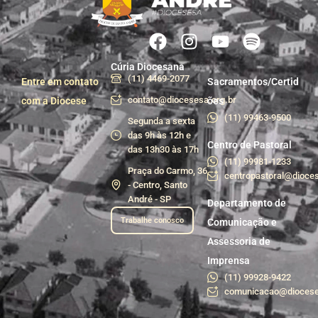
Cúria Diocesana
(11) 4469-2077
Entre em contato
Sacramentos/Certid
contato@diocesesa.org.br
com a Diocese
ões
(11) 99463-9500
Segunda a sexta
das 9h às 12h e
Centro de Pastoral
das 13h30 às 17h
(11) 99981-1233
Praça do Carmo, 36
centropastoral@dioces
- Centro, Santo
André - SP
Departamento de
Trabalhe conosco
Comunicação e
Assessoria de
Imprensa
(11) 99928-9422
comunicacao@diocese