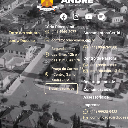
Cúria Diocesana
(11) 4469-2077
Entre em contato
Sacramentos/Certid
contato@diocesesa.org.br
com a Diocese
ões
(11) 99463-9500
Segunda a sexta
das 9h às 12h e
Centro de Pastoral
das 13h30 às 17h
(11) 99981-1233
Praça do Carmo, 36
centropastoral@dioces
- Centro, Santo
André - SP
Departamento de
Trabalhe conosco
Comunicação e
Assessoria de
Imprensa
(11) 99928-9422
comunicacao@diocese