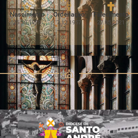
Nascimento
Ordenação
Falecimento
25.10.1928
7.12.1957
27.05.2021