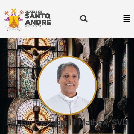
Pe. Giji Pichappillil Mathew, SVD