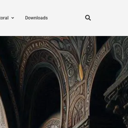
toral
Downloads