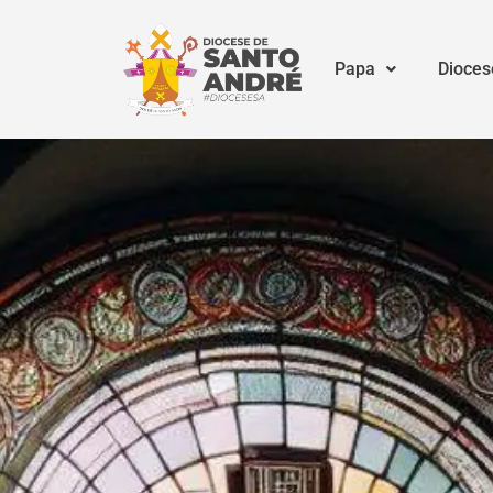
Papa
Dioces