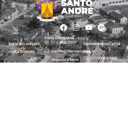
Cúria Diocesana
(11) 4469-2077
Entre em contato
Sacramentos/Certid
contato@diocesesa.org.br
com a Diocese
ões
(11) 99463-9500
Segunda a sexta
das 9h às 12h e
Centro de Pastoral
das 13h30 às 17h
(11) 99981-1233
Praça do Carmo, 36
centropastoral@dioces
- Centro, Santo
André - SP
Departamento de
Trabalhe conosco
Comunicação e
Assessoria de
Imprensa
(11) 99928-9422