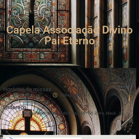
Capela Associação Divino
Pai Eterno
Horários de missas
Sábado às 16h
Endereço
Av. Raimundo Eduardo da Silva, 515 - Jd. Zaíra, Mauá - SP