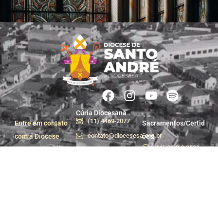
Cúria Diocesana
(11) 4469-2077
Entre em contato
Sacramentos/Certid
contato@diocesesa.org.br
com a Diocese
ões
(11) 99463-9500
Segunda a sexta
das 9h às 12h e
Centro de Pastoral
das 13h30 às 17h
(11) 99981-1233
Praça do Carmo, 36
centropastoral@dioces
- Centro, Santo
André - SP
Departamento de