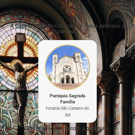
A Capela Sagrado Coração de Jesus pertence a
paróquia
Paróquia Sagrada
Família
Forania São Caetano do
Sul
Entre em contato com a paróquia