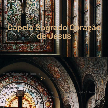
Capela Sagrado Coração
de Jesus
Horários de missas
Sábado às 17h
Endereço
Hospital São Caetano - Rua Espírito Santo, 277 - Santo Antônio, São
Caetano do Sul - SP