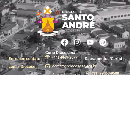
Cúria Diocesana
(11) 4469-2077
Entre em contato
Sacramentos/Certid
contato@diocesesa.org.br
com a Diocese
ões
(11) 99463-9500
Segunda a sexta
das 9h às 12h e
Centro de Pastoral
das 13h30 às 17h
(11) 99981-1233
Praça do Carmo, 36
centropastoral@dioces
- Centro, Santo
André - SP
Departamento de
Trabalhe conosco
Comunicação e
Assessoria de