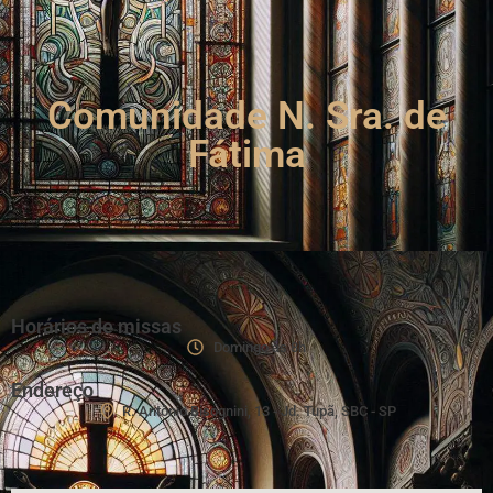
Comunidade N. Sra. de
Fátima
Horários de missas
Domingo às 8h
Endereço
R. Antônio Bisognini, 13 - Jd. Tupã, SBC - SP