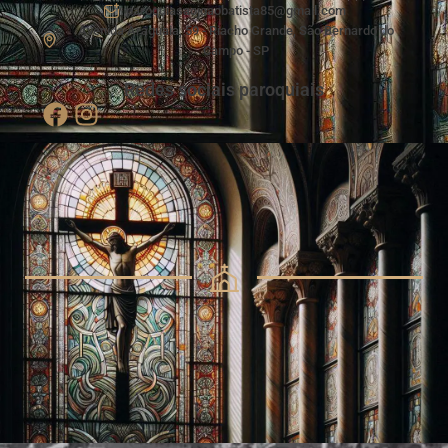
paroquiasaojoaobatista85@gmail.com
Avenida Araguaia, 59 - Riacho Grande, São Bernardo do
Campo - SP
Redes sociais paroquiais