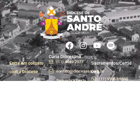
Cúria Diocesana
(11) 4469-2077
Entre em contato
Sacramentos/Certid
contato@diocesesa.org.br
com a Diocese
ões
(11) 99463-9500
Segunda a sexta
das 9h às 12h e
Centro de Pastoral
das 13h30 às 17h
(11) 99981-1233
Praça do Carmo, 36
centropastoral@dioces
- Centro, Santo
André - SP
Departamento de
Trabalhe conosco
Comunicação e
Assessoria de