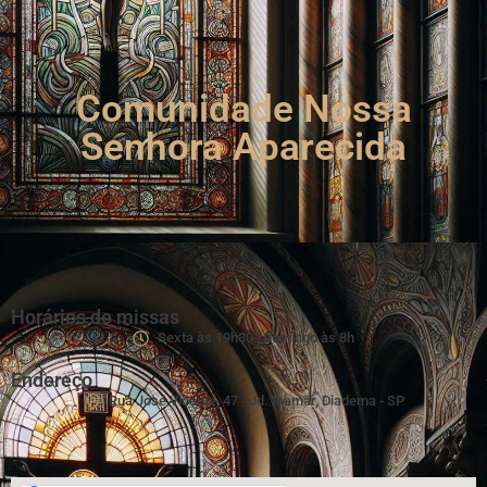
Comunidade Nossa
Senhora Aparecida
Horários de missas
Sexta às 19h30 | Domingo às 8h
Endereço
Rua José Vicente, 47 - Jd. Inamar, Diadema - SP