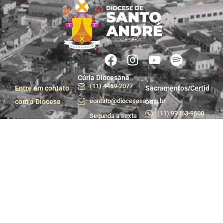
Cúria Diocesana
(11) 4469-2077
Entre em contato
Sacramentos/Certid
contato@diocesesa.org.br
com a Diocese
ões
(11) 99463-9500
Segunda a sexta
das 9h às 12h e
Centro de Pastoral
das 13h30 às 17h
(11) 99981-1233
Praça do Carmo, 36
centropastoral@dioces
- Centro, Santo
André - SP
Departamento de
Trabalhe conosco
Comunicação e
Assessoria de
Imprensa