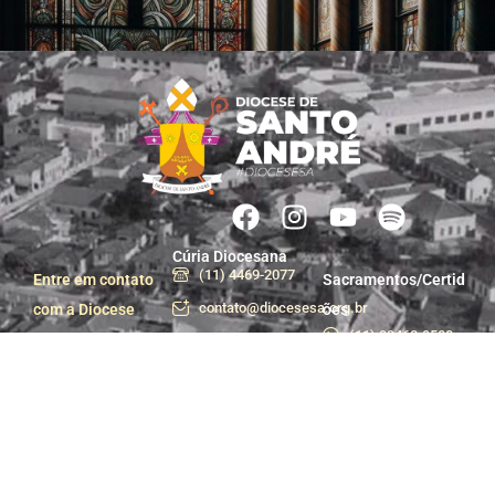
Cúria Diocesana
(11) 4469-2077
Entre em contato
Sacramentos/Certid
contato@diocesesa.org.br
com a Diocese
ões
(11) 99463-9500
Segunda a sexta
das 9h às 12h e
Centro de Pastoral
das 13h30 às 17h
(11) 99981-1233
Praça do Carmo, 36
centropastoral@dioces
- Centro, Santo
André - SP
Departamento de