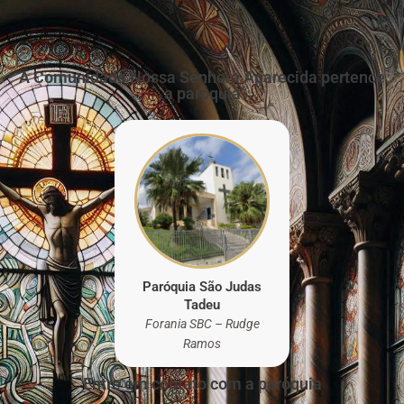
A Comunidade Nossa Senhora Aparecida pertence
a paróquia
Paróquia São Judas
Tadeu
Forania SBC – Rudge
Ramos
Entre em contato com a paróquia