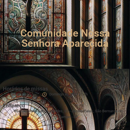
Comunidade Nossa
Senhora Aparecida
Horários de missas
Domingo às 9h30 e 17h
Endereço
Rua Cassiano Gabus Mendes, 22 - Jardim Calux, São Bernardo do
Campo - SP