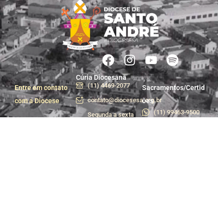
Cúria Diocesana
(11) 4469-2077
Entre em contato
Sacramentos/Certid
contato@diocesesa.org.br
com a Diocese
ões
(11) 99463-9500
Segunda a sexta
das 9h às 12h e
Centro de Pastoral
das 13h30 às 17h
(11) 99981-1233
Praça do Carmo, 36
centropastoral@dioces
- Centro, Santo
André - SP
Departamento de
Trabalhe conosco
Comunicação e
Assessoria de
Imprensa