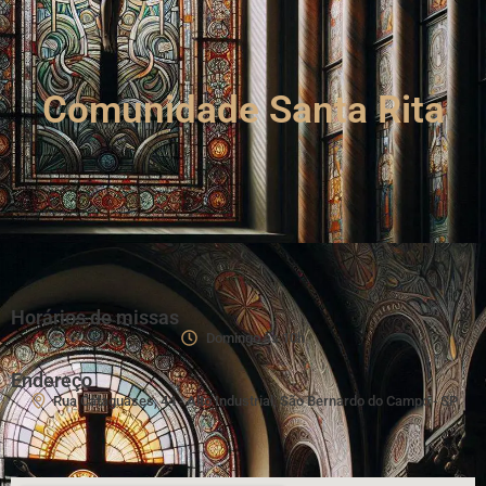
Comunidade Santa Rita
Horários de missas
Domingo às 10h
Endereço
Rua Cataguases, 44 - Alto Industrial, São Bernardo do Campo - SP