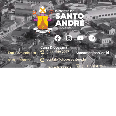
Cúria Diocesana
(11) 4469-2077
Entre em contato
Sacramentos/Certid
contato@diocesesa.org.br
com a Diocese
ões
(11) 99463-9500
Segunda a sexta
das 9h às 12h e
Centro de Pastoral
das 13h30 às 17h
(11) 99981-1233
Praça do Carmo, 36
centropastoral@dioces
- Centro, Santo
André - SP
Departamento de
Trabalhe conosco
Comunicação e
Assessoria de