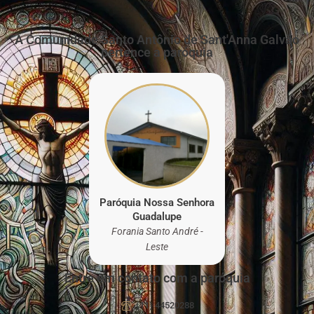
A Comunidade Santo Antônio de Sant'Anna Galvão
pertence a paróquia
Paróquia Nossa Senhora
Guadalupe
Forania Santo André -
Leste
Entre em contato com a paróquia
(11) 44520288