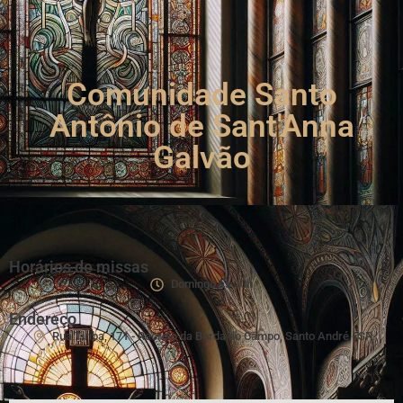
Comunidade Santo
Antônio de Sant'Anna
Galvão
Horários de missas
Domingo às 10h
Endereço
Rua Tiriba, 171 - Recreio da Borda do Campo, Santo André - SP