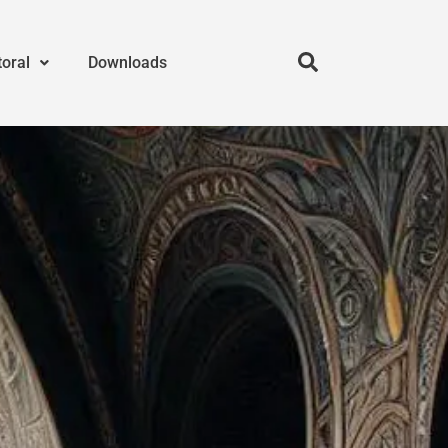
toral
Downloads