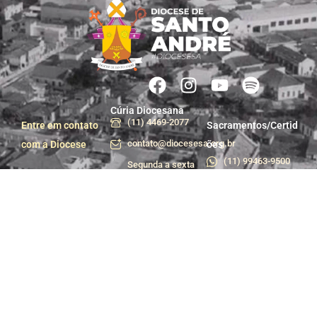
Cúria Diocesana
(11) 4469-2077
Entre em contato
Sacramentos/Certid
contato@diocesesa.org.br
com a Diocese
ões
(11) 99463-9500
Segunda a sexta
das 9h às 12h e
Centro de Pastoral
das 13h30 às 17h
(11) 99981-1233
Praça do Carmo, 36
centropastoral@dioces
- Centro, Santo
André - SP
Departamento de
Trabalhe conosco
Comunicação e
Assessoria de
Imprensa