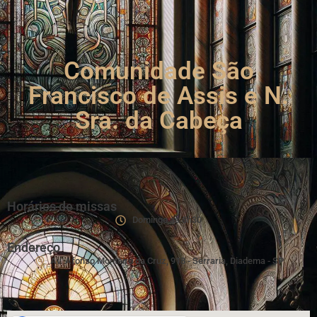
Comunidade São
Francisco de Assis e N.
Sra. da Cabeça
Horários de missas
Domingo às 8h30
Endereço
Av. Afonso Monteiro da Cruz, 918 - Serraria, Diadema - SP