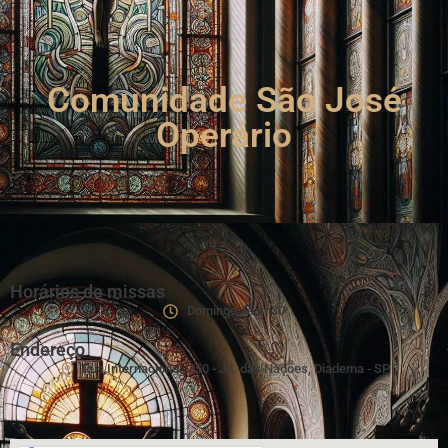
Comunidade São José
Operário
Horários de missas
Domingo às 8h30
Endereço
Rua Internacional, 350 - Jd. das Nações, Diadema - SP