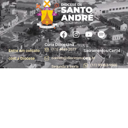
Cúria Diocesana
(11) 4469-2077
Entre em contato
Sacramentos/Certid
contato@diocesesa.org.br
com a Diocese
ões
(11) 99463-9500
Segunda a sexta
das 9h às 12h e
Centro de Pastoral
das 13h30 às 17h
(11) 99981-1233
Praça do Carmo, 36
centropastoral@dioces
- Centro, Santo
André - SP
Departamento de
Trabalhe conosco
Comunicação e
Assessoria de
Imprensa