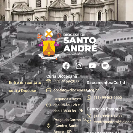
Cúria Diocesana
(11) 4469-2077
Entre em contato
Sacramentos/Certid
contato@diocesesa.org.br
com a Diocese
ões
(11) 99463-9500
Segunda a sexta
das 9h às 12h e
Centro de Pastoral
das 13h30 às 17h
(11) 99981-1233
Praça do Carmo, 36
centropastoral@dioces
- Centro, Santo
André - SP