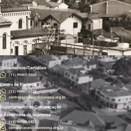
Sacramentos/Certidões
(11) 99463-9500
Centro de Pastoral
br
(11) 99981-1233
centropastoral@diocesesa.org.br
Departamento de Comunicação
e Assessoria de Imprensa
(11) 99928-9422
comunicacao@diocesesa.org.br