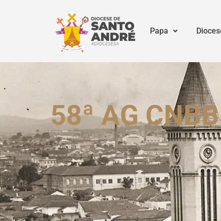
Papa
Dioces
58ª AG CNBB