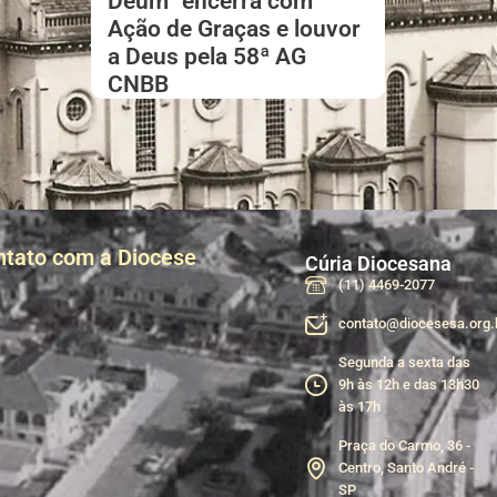
Deum” encerra com
Ação de Graças e louvor
a Deus pela 58ª AG
CNBB
ntato com a Diocese
Cúria Diocesana
(11) 4469-2077
contato@diocesesa.org.
Segunda a sexta das
9h às 12h e das 13h30
às 17h
Praça do Carmo, 36 -
Centro, Santo André -
SP