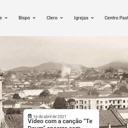
e
Bispo
Clero
Igrejas
Centro Pas
16 de abril de 2021
Vídeo com a canção “Te