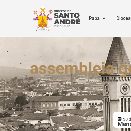
Papa
Dioces
assembleia g
30 d
Men