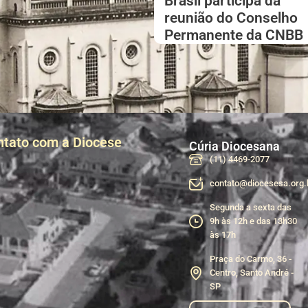
Brasil participa da
reunião do Conselho
Permanente da CNBB
ntato com a Diocese
Cúria Diocesana
(11) 4469-2077
contato@diocesesa.org.
Segunda a sexta das
9h às 12h e das 13h30
às 17h
Praça do Carmo, 36 -
Centro, Santo André -
SP