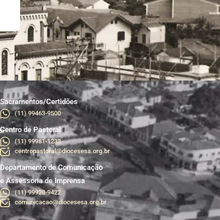
Sacramentos/Certidões
(11) 99463-9500
Centro de Pastoral
br
(11) 99981-1233
centropastoral@diocesesa.org.br
Departamento de Comunicação
e Assessoria de Imprensa
(11) 99928-9422
comunicacao@diocesesa.org.br