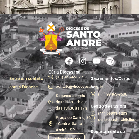
Cúria Diocesana
(11) 4469-2077
Entre em contato
Sacramentos/Certid
contato@diocesesa.org.br
com a Diocese
ões
(11) 99463-9500
Segunda a sexta
das 9h às 12h e
Centro de Pastoral
das 13h30 às 17h
(11) 99981-1233
Praça do Carmo, 36
centropastoral@dioces
- Centro, Santo
André - SP
Departamento de