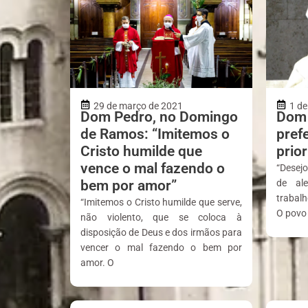
29 de março de 2021
1 de
Dom Pedro, no Domingo
Dom 
de Ramos: “Imitemos o
pref
Cristo humilde que
prio
vence o mal fazendo o
“Desej
bem por amor”
de al
trabal
“Imitemos o Cristo humilde que serve,
O povo 
não violento, que se coloca à
disposição de Deus e dos irmãos para
vencer o mal fazendo o bem por
amor. O