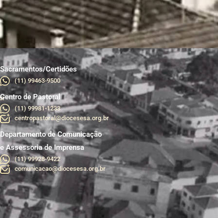
Sacramentos/Certidões
(11) 99463-9500
Centro de Pastoral
br
(11) 99981-1233
centropastoral@diocesesa.org.br
Departamento de Comunicação
e Assessoria de Imprensa
(11) 99928-9422
comunicacao@diocesesa.org.br