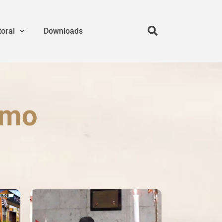
toral
Downloads
rmo