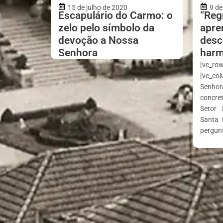
15 de julho de 2020
9 de
Escapulário do Carmo: o
“Reg
zelo pelo símbolo da
apre
devoção a Nossa
desc
Senhora
harm
[vc_ro
[vc_co
Senhor
concre
Setor 
Santa
pergun