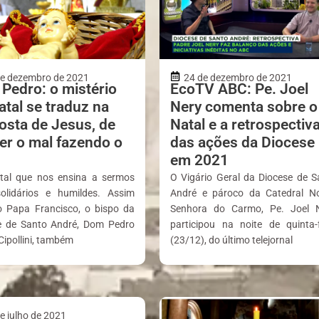
de dezembro de 2021
24 de dezembro de 2021
Pedro: o mistério
EcoTV ABC: Pe. Joel
atal se traduz na
Nery comenta sobre o
osta de Jesus, de
Natal e a retrospectiv
er o mal fazendo o
das ações da Diocese
em 2021
al que nos ensina a sermos
O Vigário Geral da Diocese de S
olidários e humildes. Assim
André e pároco da Catedral N
 Papa Francisco, o bispo da
Senhora do Carmo, Pe. Joel N
e de Santo André, Dom Pedro
participou na noite de quinta-f
Cipollini, também
(23/12), do último telejornal
e julho de 2021