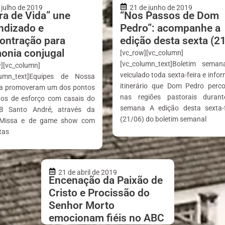
 julho de 2019
21 de junho de 2019
ra de Vida” une
“Nos Passos de Dom
ndizado e
Pedro”: acompanhe a
ontração para
edição desta sexta (21
onia conjugal
[vc_row][vc_column]
[vc_column_text]Boletim seman
w][vc_column]
veiculado toda sexta-feira e info
lumn_text]Equipes de Nossa
itinerário que Dom Pedro perco
a promoveram um dos pontos
nas regiões pastorais duran
tos de esforço com casais do
semana A edição desta sexta-f
B Santo André, através da
(21/06) do boletim semanal
 Missa e de game show com
tas
21 de abril de 2019
Encenação da Paixão de
Cristo e Procissão do
Senhor Morto
emocionam fiéis no ABC