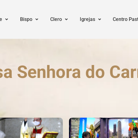
e
Bispo
Clero
Igrejas
Centro Pas
sa Senhora do Ca