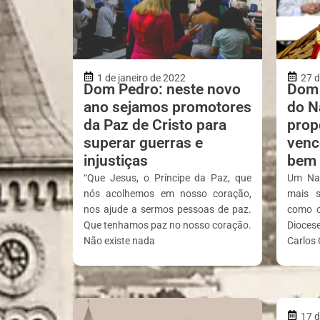
1 de janeiro de 2022
27 
Dom Pedro: neste novo
Dom 
ano sejamos promotores
do N
da Paz de Cristo para
prop
superar guerras e
venc
injustiças
bem
“Que Jesus, o Príncipe da Paz, que
Um Nat
nós acolhemos em nosso coração,
mais s
nos ajude a sermos pessoas de paz.
como o
Que tenhamos paz no nosso coração.
Dioces
Não existe nada
Carlos 
17 d