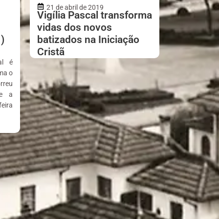
21 de abril de 2019
Vigília Pascal transforma
vidas dos novos
)
batizados na Iniciação
Cristã
al é
rma o
rreu
te a
eira