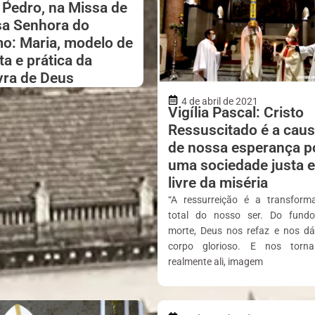
Pedro, na Missa de
a Senhora do
o: Maria, modelo de
ta e prática da
vra de Deus
4 de abril de 2021
Vigília Pascal: Cristo
Ressuscitado é a cau
de nossa esperança p
uma sociedade justa e
livre da miséria
“A ressurreição é a transform
total do nosso ser. Do fund
morte, Deus nos refaz e nos d
corpo glorioso. E nos torn
realmente ali, imagem