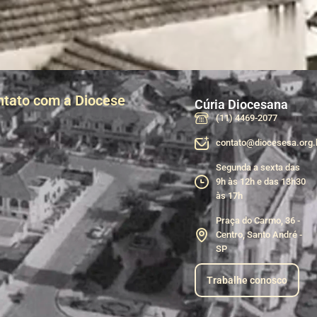
ntato com a Diocese
Cúria Diocesana
(11) 4469-2077
contato@diocesesa.org.
Segunda a sexta das
9h às 12h e das 13h30
às 17h
Praça do Carmo, 36 -
Centro, Santo André -
SP
Trabalhe conosco