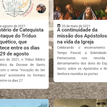
e agosto de 2021
20 de maio de 2021
stério de Catequista
A continuidade da
staque do Tríduo
missão dos Apóstolos
quético, que
na vida da Igreja
tece entre os dias
Celebrando o encerrament
 29 de agosto
Tempo Pascal, a Solenidad
Pentecostes nos record
ano de 2021, o Tríduo Bíblico
derramamento dos dons do Espí
ético da Diocese de Santo
Santo sobre os Apóstolos e N
com o tema “Vocação do Ser
Senhora reunidos às portas
ista” acontecerá no formato
 entre os dias 27