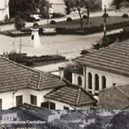
Sacramentos/Certidões
(11) 99463-9500