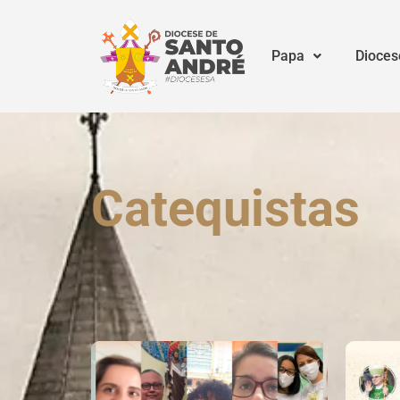
Papa
Dioces
Catequistas