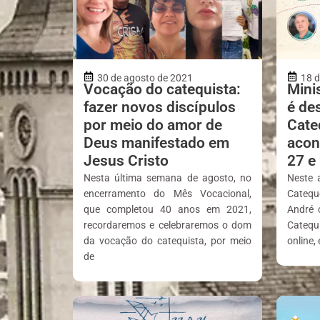
30 de agosto de 2021
18 d
Vocação do catequista:
Mini
fazer novos discípulos
é de
por meio do amor de
Cate
Deus manifestado em
acon
Jesus Cristo
27 e
Nesta última semana de agosto, no
Neste 
encerramento do Mês Vocacional,
Catequ
que completou 40 anos em 2021,
André 
recordaremos e celebraremos o dom
Catequ
da vocação do catequista, por meio
online,
de