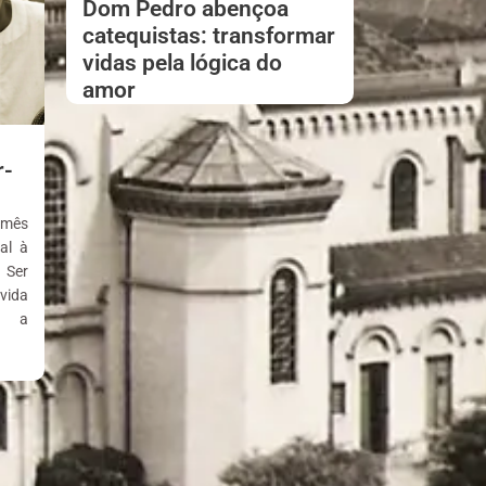
Dom Pedro abençoa
catequistas: transformar
vidas pela lógica do
amor
r-
 mês
al à
 Ser
vida
s, a