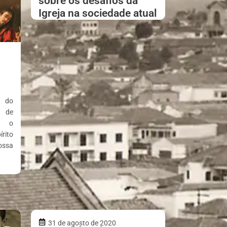
sobre os desafios da
Igreja na sociedade atual
o do
e de
a o
rito
ossa
31 de agosto de 2020