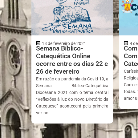
18 de fevereiro de 2021
4 de
Semana Bíblico-
Comu
Catequética Online
Comi
ocorre entre os dias 22 e
Cate
26 de fevereiro
Carís
Religio
Em razão da pandemia da Covid-19, a
Com es
Semana Bíblico-Catequética
todas. 
Diocesana 2021 com o tema central
amor u
“Reflexões à luz do Novo Diretório da
Catequese” acontecerá pela primeira
vez no