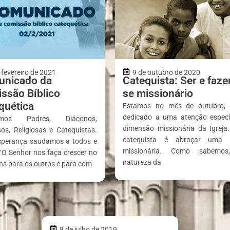
 fevereiro de 2021
9 de outubro de 2020
nicado da
Catequista: Ser e faze
ssão Bíblico
se missionário
quética
Estamos no mês de outubro,
dedicado a uma atenção especi
simos Padres, Diáconos,
dimensão missionária da Igreja.
sos, Religiosas e Catequistas.
catequista é abraçar uma 
perança saudamos a todos e
missionária. Como sabemo
“O Senhor nos faça crescer no
natureza da
ns para os outros e para com
8 de julho de 2019