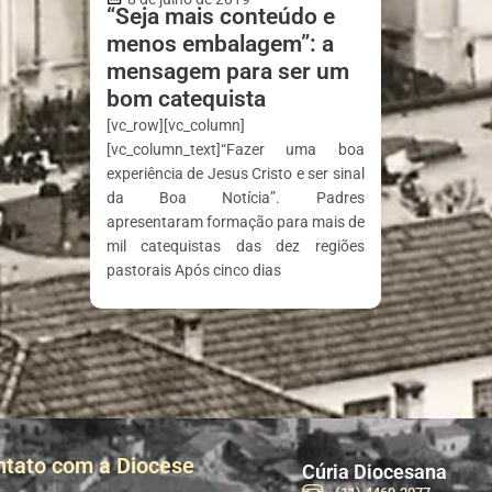
“Seja mais conteúdo e
menos embalagem”: a
mensagem para ser um
bom catequista
[vc_row][vc_column]
[vc_column_text]“Fazer uma boa
experiência de Jesus Cristo e ser sinal
da Boa Notícia”. Padres
apresentaram formação para mais de
mil catequistas das dez regiões
pastorais Após cinco dias
ntato com a Diocese
Cúria Diocesana