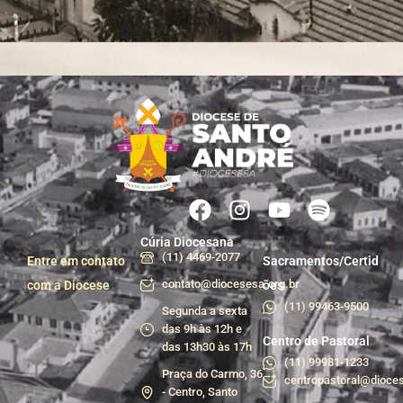
Cúria Diocesana
(11) 4469-2077
Entre em contato
Sacramentos/Certid
contato@diocesesa.org.br
com a Diocese
ões
(11) 99463-9500
Segunda a sexta
das 9h às 12h e
Centro de Pastoral
das 13h30 às 17h
(11) 99981-1233
Praça do Carmo, 36
centropastoral@dioces
- Centro, Santo