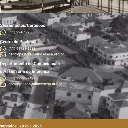
Sacramentos/Certidões
(11) 99463-9500
Centro de Pastoral
br
(11) 99981-1233
centropastoral@diocesesa.org.br
Departamento de Comunicação
e Assessoria de Imprensa
(11) 99928-9422
comunicacao@diocesesa.org.br
eservados | 2016 a 2025