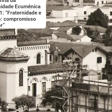
nha da
nidade Ecumênica
1: “Fraternidade e
o: compromisso
r”