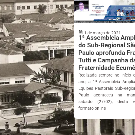
1 de março de 2021
1ª Assembleia Ampl
do Sub-Regional Sã
Paulo aprofunda Frat
Tutti e Campanha d
Fraternidade Ecumê
Realizada sempre no início 
ano, a 1ª Assembleia Ampli
Equipes Pastorais Sub-Regio
Paulo aconteceu na ma
sábado (27/02), desta 
formato online