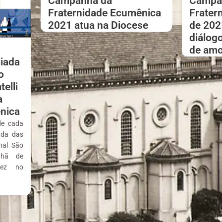
Campanha da
Campa
Fraternidade Ecumênica
Frater
2021 atua na Diocese
de 202
diálog
de amo
iada
o
elli
a
nica
de cada
ada das
nal São
nhã de
vez no