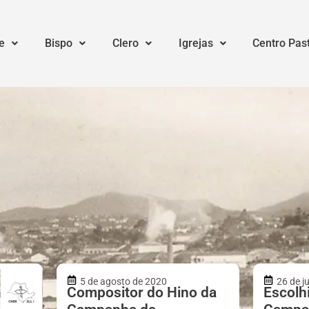
e
Bispo
Clero
Igrejas
Centro Pas
5 de agosto de 2020
26 de j
Compositor do Hino da
Escolh