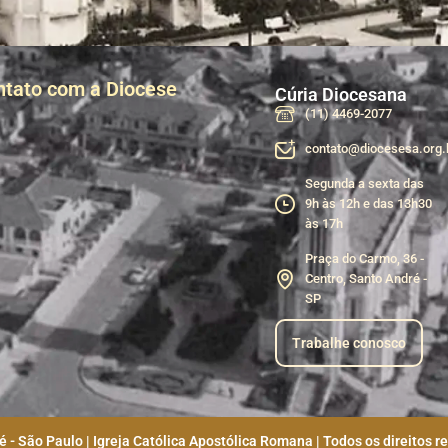
ntato com a Diocese
Cúria Diocesana
(11) 4469-2077
contato@diocesesa.org.
Segunda a sexta das
9h às 12h e das 13h30
às 17h
Praça do Carmo, 36 -
Centro, Santo André -
SP
Trabalhe conosco
 - São Paulo | Igreja Católica Apostólica Romana | Todos os direitos r