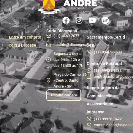
Cúria Diocesana
(11) 4469-2077
Entre em contato
Sacramentos/Certid
contato@diocesesa.org.br
com a Diocese
ões
(11) 99463-9500
Segunda a sexta
das 9h às 12h e
Centro de Pastoral
das 13h30 às 17h
(11) 99981-1233
Praça do Carmo, 36
centropastoral@dioces
- Centro, Santo
André - SP
Departamento de
Trabalhe conosco
Comunicação e
Assessoria de
Imprensa
(11) 99928-9422
comunicacao@diocese