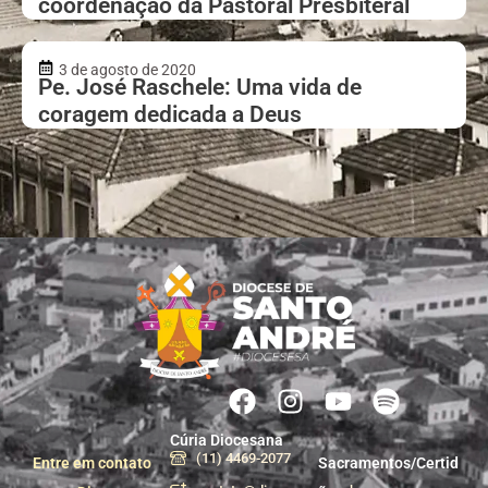
coordenação da Pastoral Presbiteral
3 de agosto de 2020
Pe. José Raschele: Uma vida de
coragem dedicada a Deus
Cúria Diocesana
(11) 4469-2077
Entre em contato
Sacramentos/Certid