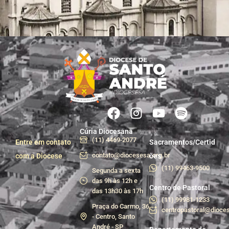
Cúria Diocesana
(11) 4469-2077
Entre em contato
Sacramentos/Certid
contato@diocesesa.org.br
com a Diocese
ões
(11) 99463-9500
Segunda a sexta
das 9h às 12h e
Centro de Pastoral
das 13h30 às 17h
(11) 99981-1233
Praça do Carmo, 36
centropastoral@dioces
- Centro, Santo
André - SP