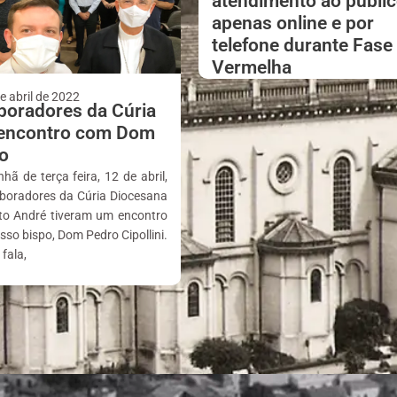
atendimento ao públi
apenas online e por
telefone durante Fase
Vermelha
e abril de 2022
boradores da Cúria
encontro com Dom
o
ã de terça feira, 12 de abril,
aboradores da Cúria Diocesana
to André tiveram um encontro
so bispo, Dom Pedro Cipollini.
fala,