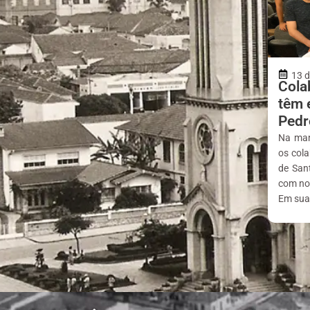
13 d
Cola
têm 
Pedr
Na manh
os col
de San
com nos
Em sua 