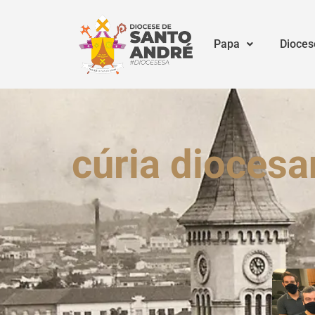
Papa
Dioces
cúria diocesa