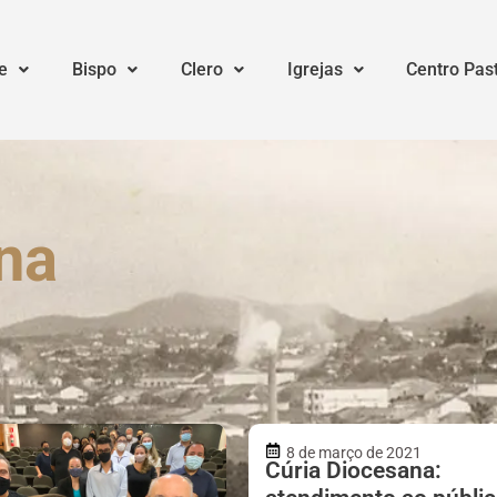
e
Bispo
Clero
Igrejas
Centro Pas
na
8 de março de 2021
Cúria Diocesana: