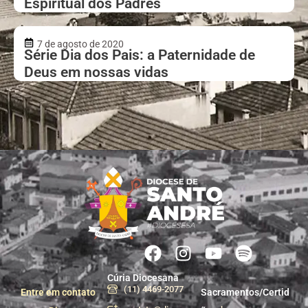
Espiritual dos Padres
7 de agosto de 2020
Série Dia dos Pais: a Paternidade de
Deus em nossas vidas
Cúria Diocesana
(11) 4469-2077
Entre em contato
Sacramentos/Certid