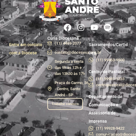
Cúria Diocesana
(11) 4469-2077
Entre em contato
Sacramentos/Certid
contato@diocesesa.org.br
com a Diocese
ões
(11) 99463-9500
Segunda a sexta
das 9h às 12h e
Centro de Pastoral
das 13h30 às 17h
(11) 99981-1233
Praça do Carmo, 36
centropastoral@dioces
- Centro, Santo
André - SP
Departamento de
Trabalhe conosco
Comunicação e
Assessoria de
Imprensa
(11) 99928-9422
comunicacao@diocese