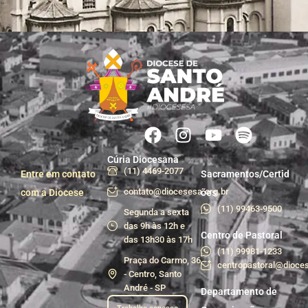
Cúria Diocesana
(11) 4469-2077
Entre em contato
Sacramentos/Certid
contato@diocesesa.org.br
com a Diocese
ões
(11) 99463-9500
Segunda a sexta
das 9h às 12h e
Centro de Pastoral
das 13h30 às 17h
(11) 99981-1233
Praça do Carmo, 36
centropastoral@dioces
- Centro, Santo
André - SP
Departamento de