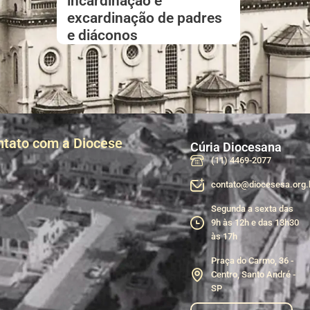
incardinação e
excardinação de padres
e diáconos
ntato com a Diocese
Cúria Diocesana
(11) 4469-2077
contato@diocesesa.org.
Segunda a sexta das
9h às 12h e das 13h30
às 17h
Praça do Carmo, 36 -
Centro, Santo André -
SP