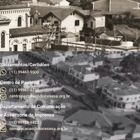
Sacramentos/Certidões
(11) 99463-9500
Centro de Pastoral
br
(11) 99981-1233
centropastoral@diocesesa.org.br
Departamento de Comunicação
e Assessoria de Imprensa
(11) 99928-9422
comunicacao@diocesesa.org.br