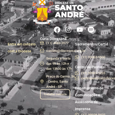
Cúria Diocesana
(11) 4469-2077
Entre em contato
Sacramentos/Certid
contato@diocesesa.org.br
com a Diocese
ões
(11) 99463-9500
Segunda a sexta
das 9h às 12h e
Centro de Pastoral
das 13h30 às 17h
(11) 99981-1233
Praça do Carmo, 36
centropastoral@dioces
- Centro, Santo
André - SP
Departamento de
Trabalhe conosco
Comunicação e
Assessoria de
Imprensa
(11) 99928-9422