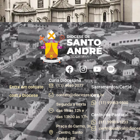
Cúria Diocesana
(11) 4469-2077
Entre em contato
Sacramentos/Certid
contato@diocesesa.org.br
com a Diocese
ões
(11) 99463-9500
Segunda a sexta
das 9h às 12h e
Centro de Pastoral
das 13h30 às 17h
(11) 99981-1233
Praça do Carmo, 36
centropastoral@dioces
- Centro, Santo
André - SP