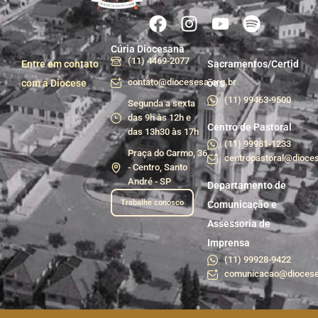
Cúria Diocesana
(11) 4469-2077
Entre em contato
Sacramentos/Certid
contato@diocesesa.org.br
com a Diocese
ões
(11) 99463-9500
Segunda a sexta
das 9h às 12h e
Centro de Pastoral
das 13h30 às 17h
(11) 99981-1233
Praça do Carmo, 36
centropastoral@dioces
- Centro, Santo
André - SP
Departamento de
Trabalhe conosco
Comunicação e
Assessoria de
Imprensa
(11) 99928-9422
comunicacao@diocese