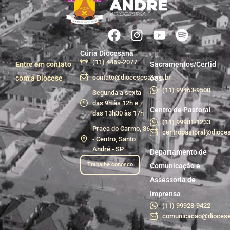
Cúria Diocesana
(11) 4469-2077
Entre em contato
Sacramentos/Certid
contato@diocesesa.org.br
com a Diocese
ões
(11) 99463-9500
Segunda a sexta
das 9h às 12h e
Centro de Pastoral
das 13h30 às 17h
(11) 99981-1233
Praça do Carmo, 36
centropastoral@dioces
- Centro, Santo
André - SP
Departamento de
Trabalhe conosco
Comunicação e
Assessoria de
Imprensa
(11) 99928-9422
comunicacao@diocese