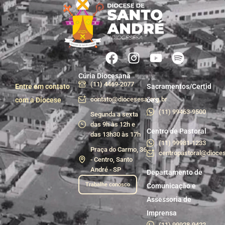
Cúria Diocesana
(11) 4469-2077
Entre em contato
Sacramentos/Certid
contato@diocesesa.org.br
com a Diocese
ões
(11) 99463-9500
Segunda a sexta
das 9h às 12h e
Centro de Pastoral
das 13h30 às 17h
(11) 99981-1233
Praça do Carmo, 36
centropastoral@dioces
- Centro, Santo
André - SP
Departamento de
Trabalhe conosco
Comunicação e
Assessoria de
Imprensa
(11) 99928-9422