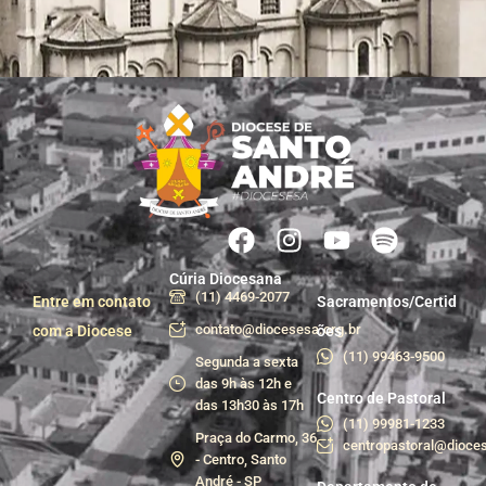
Cúria Diocesana
(11) 4469-2077
Entre em contato
Sacramentos/Certid
contato@diocesesa.org.br
com a Diocese
ões
(11) 99463-9500
Segunda a sexta
das 9h às 12h e
Centro de Pastoral
das 13h30 às 17h
(11) 99981-1233
Praça do Carmo, 36
centropastoral@dioces
- Centro, Santo
André - SP