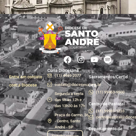
Cúria Diocesana
(11) 4469-2077
Entre em contato
Sacramentos/Certid
contato@diocesesa.org.br
com a Diocese
ões
(11) 99463-9500
Segunda a sexta
das 9h às 12h e
Centro de Pastoral
das 13h30 às 17h
(11) 99981-1233
Praça do Carmo, 36
centropastoral@dioces
- Centro, Santo
André - SP
Departamento de