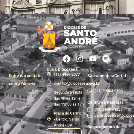
Cúria Diocesana
(11) 4469-2077
Entre em contato
Sacramentos/Certid
contato@diocesesa.org.br
com a Diocese
ões
(11) 99463-9500
Segunda a sexta
das 9h às 12h e
Centro de Pastoral
das 13h30 às 17h
(11) 99981-1233
Praça do Carmo, 36
centropastoral@dioces
- Centro, Santo
André - SP
Departamento de