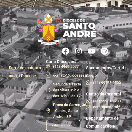
Cúria Diocesana
(11) 4469-2077
Entre em contato
Sacramentos/Certid
contato@diocesesa.org.br
com a Diocese
ões
(11) 99463-9500
Segunda a sexta
das 9h às 12h e
Centro de Pastoral
das 13h30 às 17h
(11) 99981-1233
Praça do Carmo, 36
centropastoral@dioces
- Centro, Santo
André - SP
Departamento de
Trabalhe conosco
Comunicação e